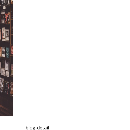
SpicoFatti
Blog dove condivido le mie opinioni
più o meno su tutto quello che mi
interessa.
blog-detail